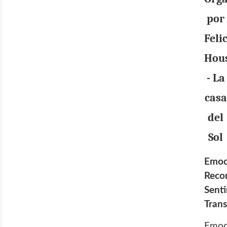
por
Feli
Hou
- La
casa
del
Sol
Emoc
Reco
Senti
Tran
Emoc