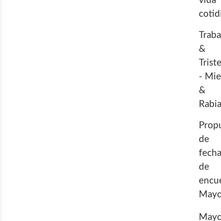
vida
cotid
Traba
&
Trist
- Mi
&
Rabi
Prop
de
fech
de
encu
May
May