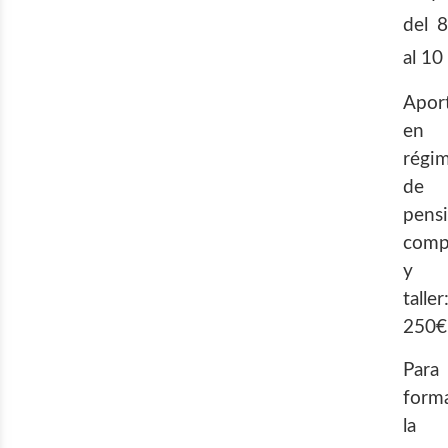
del 8
al 10
Apor
en
régi
de
pens
comp
y
taller
250€
Para
forma
la