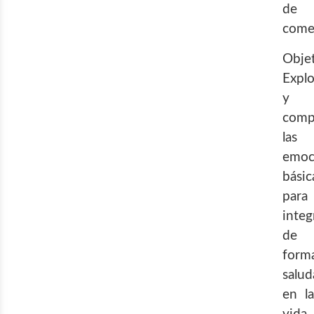
de
come
Objet
Explo
y
comp
las
emoc
básic
para
integ
de
form
salud
en la