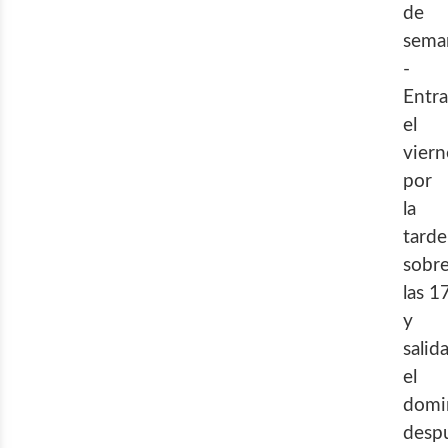
de
sem
-
Entr
el
viern
por
la
tarde
sobr
las 1
y
salid
el
domi
desp