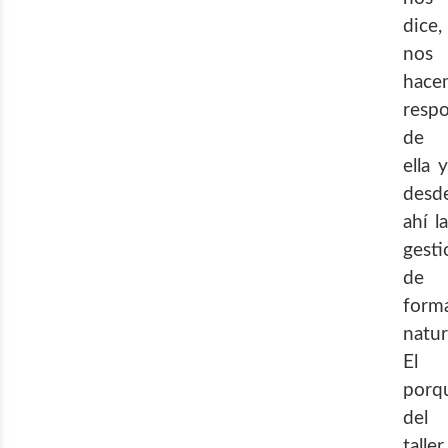
dice,
nos
hace
resp
de
ella y
desd
ahí la
gest
de
form
natur
El
porq
del
taller