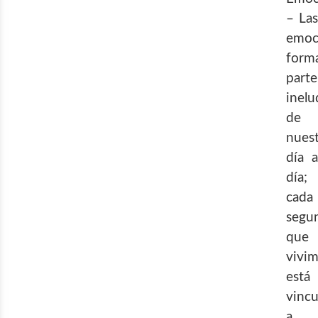
– Las
emoc
form
parte
inelu
de
nues
día a
día;
cada
segu
que
vivi
está
vinc
a