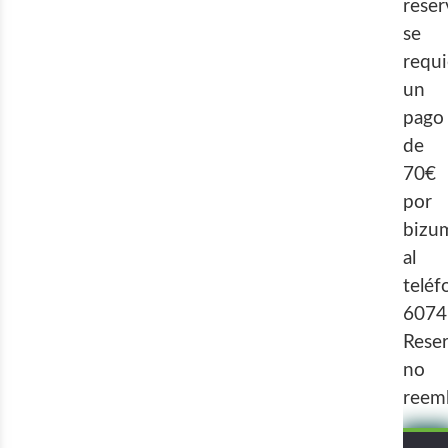
reser
se
requi
un
pago
de
70€
por
bizu
al
teléf
6074
Rese
no
reemb