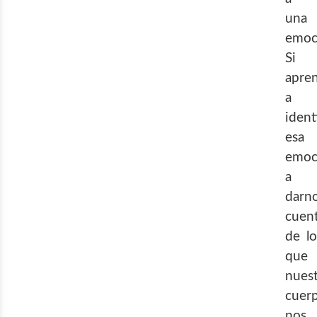
una
emoc
Si
apre
a
ident
esa
emoc
a
darn
cuen
de lo
que
nues
cuer
nos