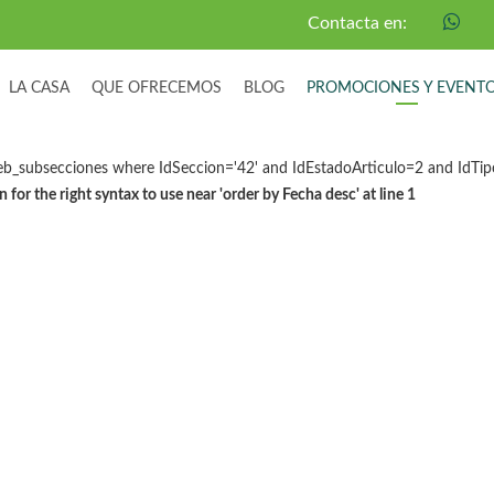
Contacta en:
LA CASA
QUE OFRECEMOS
BLOG
PROMOCIONES Y EVENT
b_subsecciones where IdSeccion='42' and IdEstadoArticulo=2 and IdTipo
or the right syntax to use near 'order by Fecha desc' at line 1